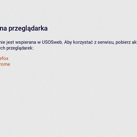
na przeglądarka
nie jest wspierana w USOSweb. Aby korzystać z serwisu, pobierz ak
ych przeglądarek:
refox
hrome