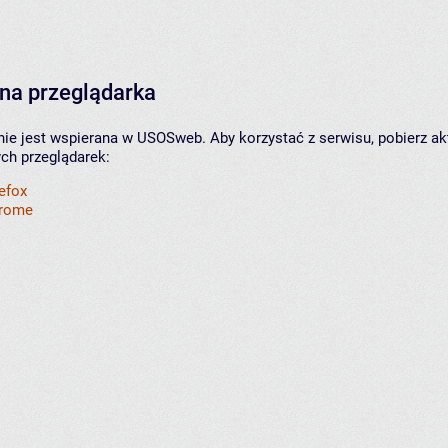
na przeglądarka
nie jest wspierana w USOSweb. Aby korzystać z serwisu, pobierz ak
ych przeglądarek:
refox
hrome