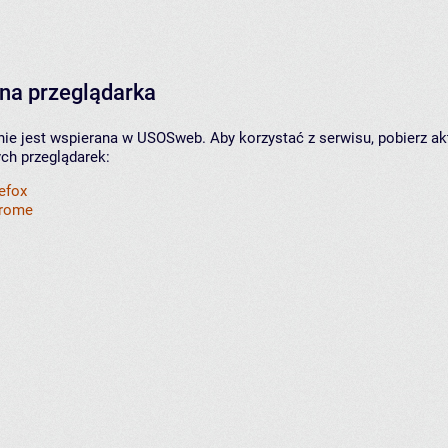
na przeglądarka
nie jest wspierana w USOSweb. Aby korzystać z serwisu, pobierz ak
ych przeglądarek:
refox
hrome