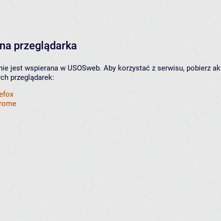
na przeglądarka
nie jest wspierana w USOSweb. Aby korzystać z serwisu, pobierz ak
ych przeglądarek:
refox
hrome