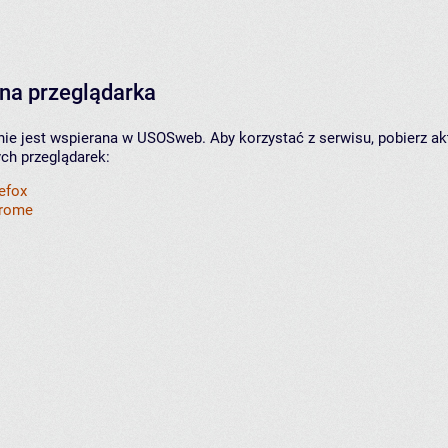
na przeglądarka
nie jest wspierana w USOSweb. Aby korzystać z serwisu, pobierz ak
ych przeglądarek:
refox
hrome