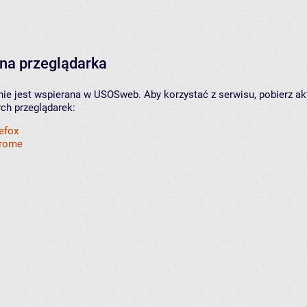
na przeglądarka
nie jest wspierana w USOSweb. Aby korzystać z serwisu, pobierz ak
ych przeglądarek:
refox
hrome