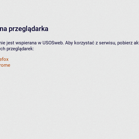
na przeglądarka
nie jest wspierana w USOSweb. Aby korzystać z serwisu, pobierz ak
ych przeglądarek:
refox
hrome