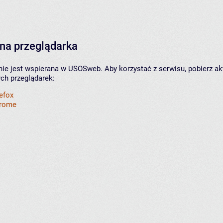
na przeglądarka
nie jest wspierana w USOSweb. Aby korzystać z serwisu, pobierz ak
ych przeglądarek:
refox
hrome