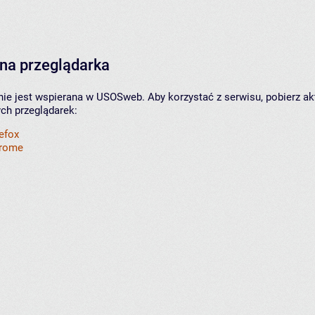
na przeglądarka
nie jest wspierana w USOSweb. Aby korzystać z serwisu, pobierz ak
ych przeglądarek:
refox
hrome