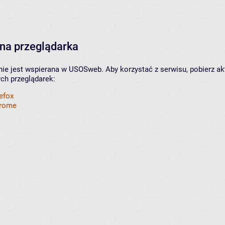
na przeglądarka
nie jest wspierana w USOSweb. Aby korzystać z serwisu, pobierz ak
ych przeglądarek:
refox
hrome