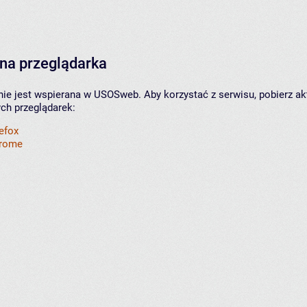
na przeglądarka
nie jest wspierana w USOSweb. Aby korzystać z serwisu, pobierz ak
ych przeglądarek:
refox
hrome