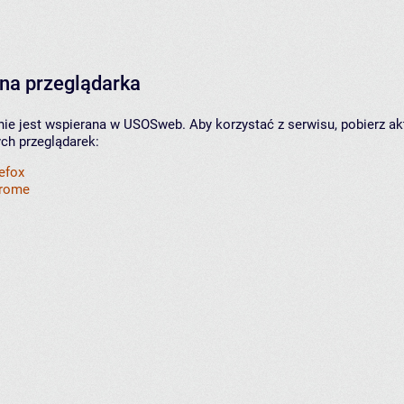
na przeglądarka
nie jest wspierana w USOSweb. Aby korzystać z serwisu, pobierz ak
ych przeglądarek:
refox
hrome