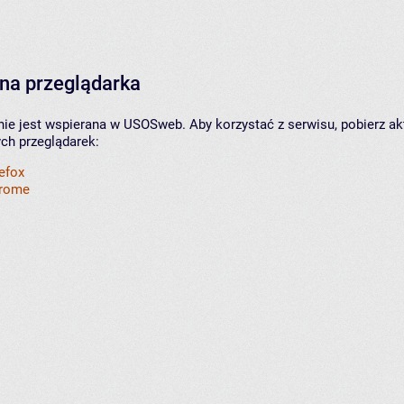
na przeglądarka
nie jest wspierana w USOSweb. Aby korzystać z serwisu, pobierz ak
ych przeglądarek:
refox
hrome