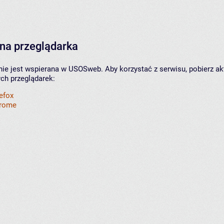
na przeglądarka
nie jest wspierana w USOSweb. Aby korzystać z serwisu, pobierz ak
ych przeglądarek:
refox
hrome