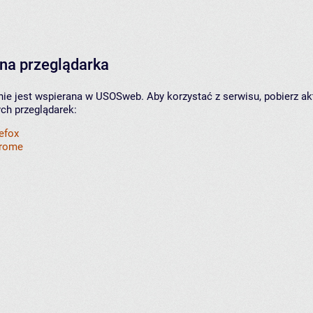
na przeglądarka
nie jest wspierana w USOSweb. Aby korzystać z serwisu, pobierz ak
ych przeglądarek:
refox
hrome