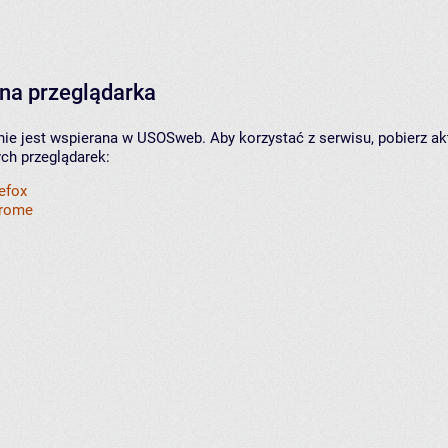
na przeglądarka
nie jest wspierana w USOSweb. Aby korzystać z serwisu, pobierz ak
ych przeglądarek:
refox
hrome