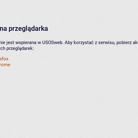
na przeglądarka
nie jest wspierana w USOSweb. Aby korzystać z serwisu, pobierz ak
ych przeglądarek:
refox
hrome