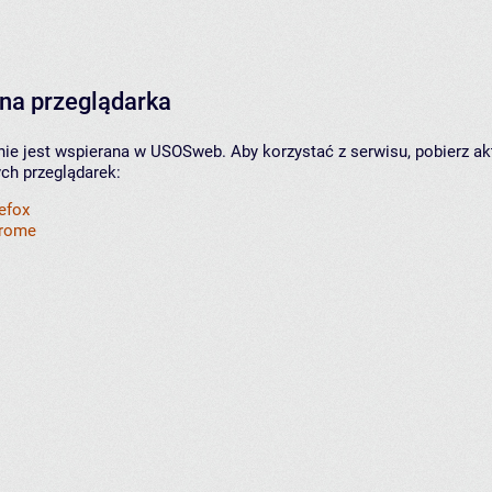
na przeglądarka
nie jest wspierana w USOSweb. Aby korzystać z serwisu, pobierz ak
ych przeglądarek:
refox
hrome