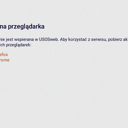
na przeglądarka
nie jest wspierana w USOSweb. Aby korzystać z serwisu, pobierz ak
ych przeglądarek:
refox
hrome