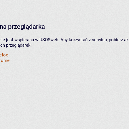
na przeglądarka
nie jest wspierana w USOSweb. Aby korzystać z serwisu, pobierz ak
ych przeglądarek:
refox
hrome