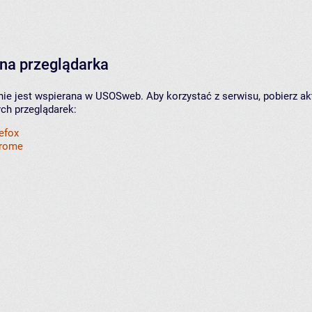
na przeglądarka
nie jest wspierana w USOSweb. Aby korzystać z serwisu, pobierz ak
ych przeglądarek:
refox
hrome