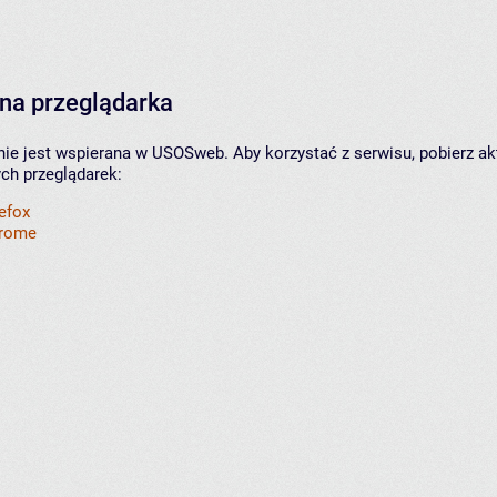
na przeglądarka
nie jest wspierana w USOSweb. Aby korzystać z serwisu, pobierz ak
ych przeglądarek:
refox
hrome