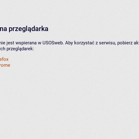
na przeglądarka
nie jest wspierana w USOSweb. Aby korzystać z serwisu, pobierz ak
ych przeglądarek:
refox
hrome