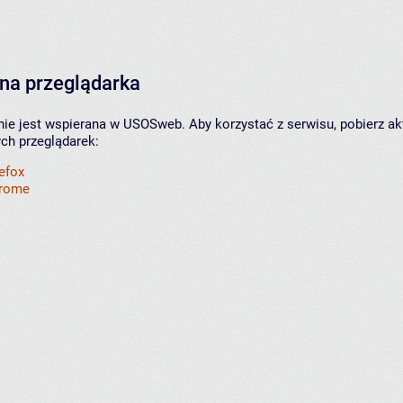
na przeglądarka
nie jest wspierana w USOSweb. Aby korzystać z serwisu, pobierz ak
ych przeglądarek:
refox
hrome