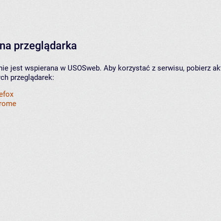
na przeglądarka
nie jest wspierana w USOSweb. Aby korzystać z serwisu, pobierz ak
ych przeglądarek:
refox
hrome