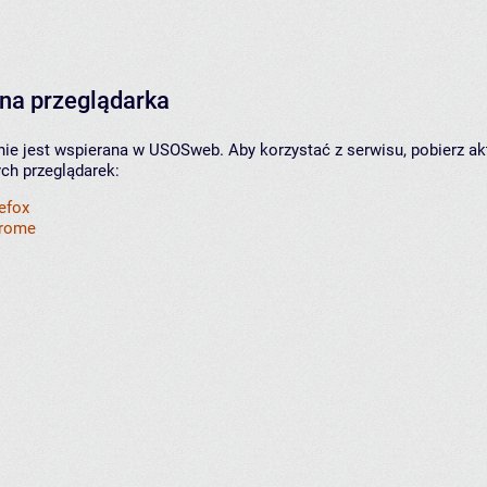
na przeglądarka
nie jest wspierana w USOSweb. Aby korzystać z serwisu, pobierz ak
ych przeglądarek:
refox
hrome