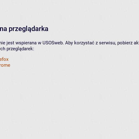
na przeglądarka
nie jest wspierana w USOSweb. Aby korzystać z serwisu, pobierz ak
ych przeglądarek:
refox
hrome