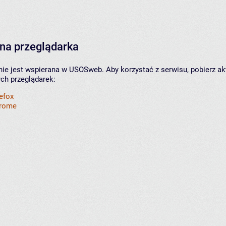
na przeglądarka
nie jest wspierana w USOSweb. Aby korzystać z serwisu, pobierz ak
ych przeglądarek:
refox
hrome