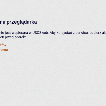
na przeglądarka
nie jest wspierana w USOSweb. Aby korzystać z serwisu, pobierz ak
ych przeglądarek:
refox
hrome