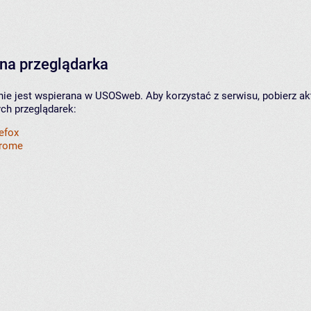
na przeglądarka
nie jest wspierana w USOSweb. Aby korzystać z serwisu, pobierz ak
ych przeglądarek:
refox
hrome