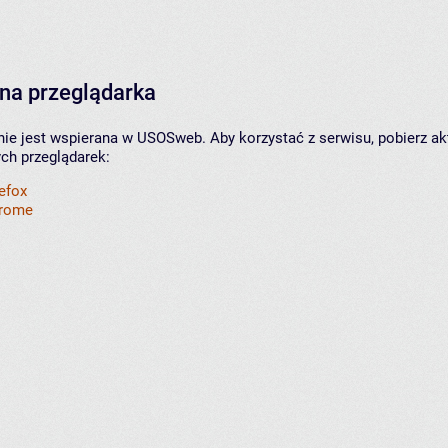
na przeglądarka
nie jest wspierana w USOSweb. Aby korzystać z serwisu, pobierz ak
ych przeglądarek:
refox
hrome