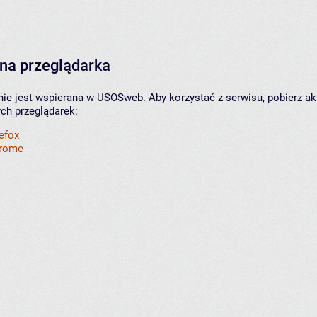
na przeglądarka
nie jest wspierana w USOSweb. Aby korzystać z serwisu, pobierz ak
ych przeglądarek:
refox
hrome