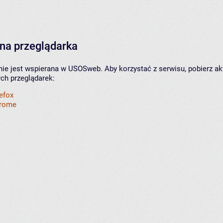
na przeglądarka
nie jest wspierana w USOSweb. Aby korzystać z serwisu, pobierz ak
ych przeglądarek:
refox
hrome