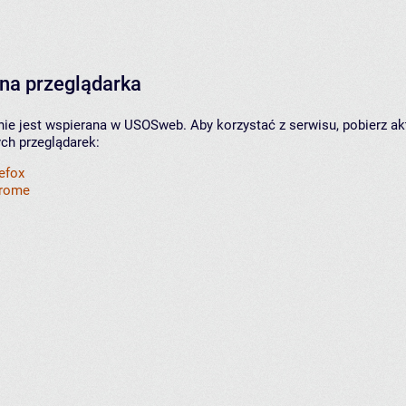
na przeglądarka
nie jest wspierana w USOSweb. Aby korzystać z serwisu, pobierz ak
ych przeglądarek:
refox
hrome