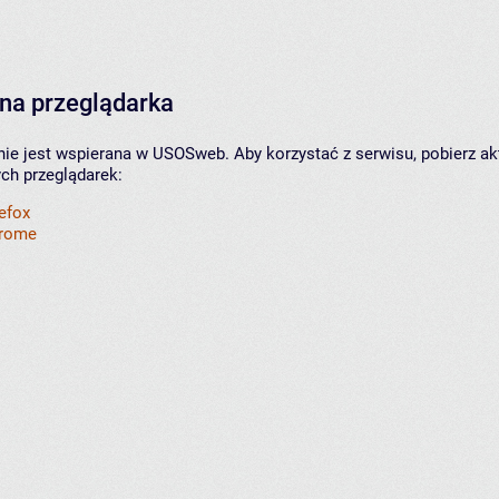
na przeglądarka
nie jest wspierana w USOSweb. Aby korzystać z serwisu, pobierz ak
ych przeglądarek:
refox
hrome