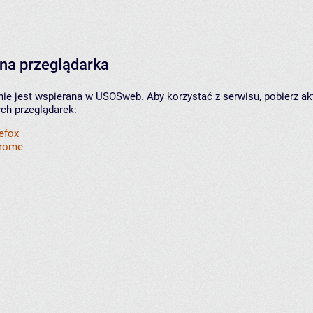
na przeglądarka
nie jest wspierana w USOSweb. Aby korzystać z serwisu, pobierz ak
ych przeglądarek:
refox
hrome