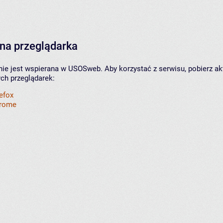
na przeglądarka
nie jest wspierana w USOSweb. Aby korzystać z serwisu, pobierz ak
ych przeglądarek:
refox
hrome