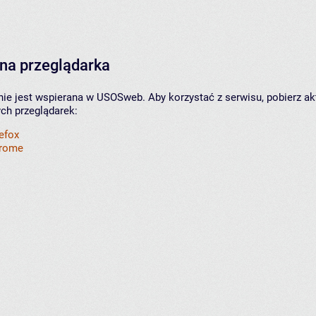
na przeglądarka
nie jest wspierana w USOSweb. Aby korzystać z serwisu, pobierz ak
ych przeglądarek:
refox
hrome