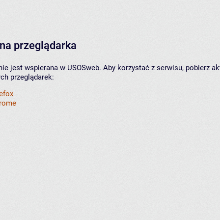
na przeglądarka
nie jest wspierana w USOSweb. Aby korzystać z serwisu, pobierz ak
ych przeglądarek:
refox
hrome