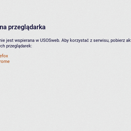
na przeglądarka
nie jest wspierana w USOSweb. Aby korzystać z serwisu, pobierz ak
ych przeglądarek:
refox
hrome