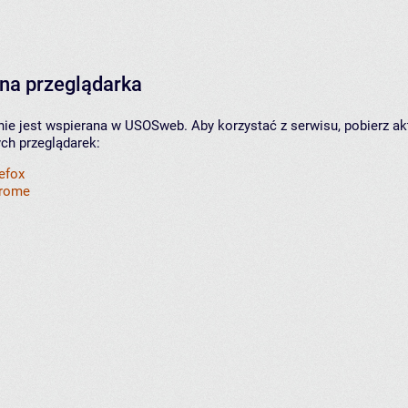
na przeglądarka
nie jest wspierana w USOSweb. Aby korzystać z serwisu, pobierz ak
ych przeglądarek:
refox
hrome