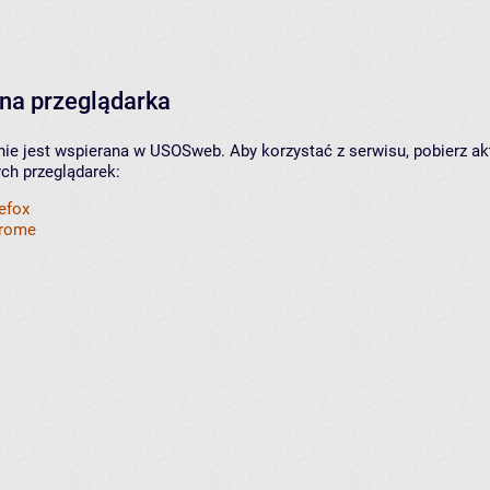
na przeglądarka
nie jest wspierana w USOSweb. Aby korzystać z serwisu, pobierz ak
ych przeglądarek:
refox
hrome