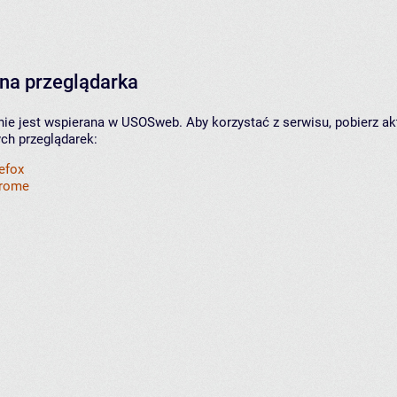
na przeglądarka
nie jest wspierana w USOSweb. Aby korzystać z serwisu, pobierz ak
ych przeglądarek:
refox
hrome