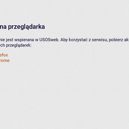
na przeglądarka
nie jest wspierana w USOSweb. Aby korzystać z serwisu, pobierz ak
ych przeglądarek:
refox
hrome