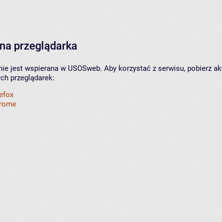
na przeglądarka
nie jest wspierana w USOSweb. Aby korzystać z serwisu, pobierz ak
ych przeglądarek:
refox
hrome