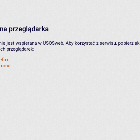
na przeglądarka
nie jest wspierana w USOSweb. Aby korzystać z serwisu, pobierz ak
ych przeglądarek:
refox
hrome