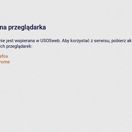
na przeglądarka
nie jest wspierana w USOSweb. Aby korzystać z serwisu, pobierz ak
ych przeglądarek:
refox
hrome