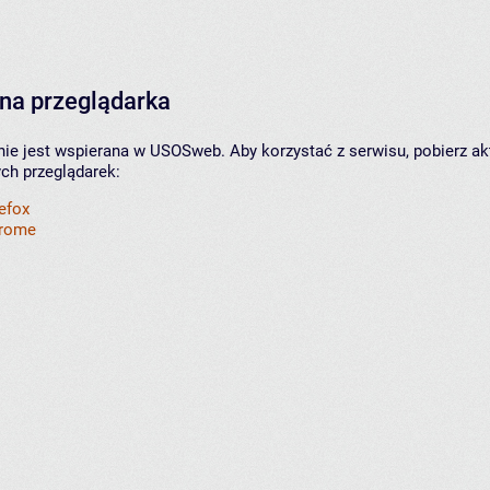
na przeglądarka
nie jest wspierana w USOSweb. Aby korzystać z serwisu, pobierz ak
ych przeglądarek:
refox
hrome