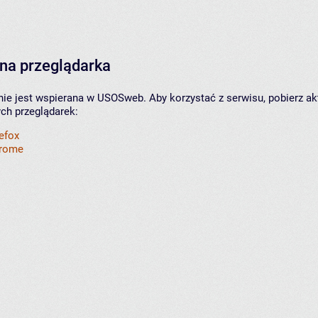
na przeglądarka
nie jest wspierana w USOSweb. Aby korzystać z serwisu, pobierz ak
ych przeglądarek:
refox
hrome