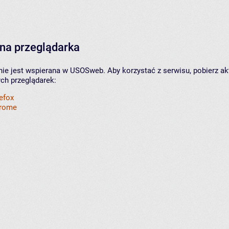
na przeglądarka
nie jest wspierana w USOSweb. Aby korzystać z serwisu, pobierz ak
ych przeglądarek:
refox
hrome